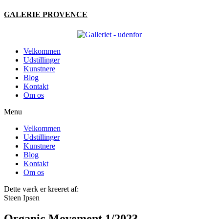
Videre
GALERIE PROVENCE
til
indhold
Velkommen
Udstillinger
Kunstnere
Blog
Kontakt
Om os
Menu
Velkommen
Udstillinger
Kunstnere
Blog
Kontakt
Om os
Dette værk er kreeret af:
Steen Ipsen
Organic Movement 1/2023