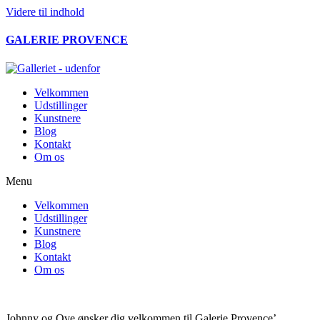
Videre til indhold
GALERIE PROVENCE
Velkommen
Udstillinger
Kunstnere
Blog
Kontakt
Om os
Menu
Velkommen
Udstillinger
Kunstnere
Blog
Kontakt
Om os
Johnny og Ove ønsker dig velkommen til Galerie Provence’