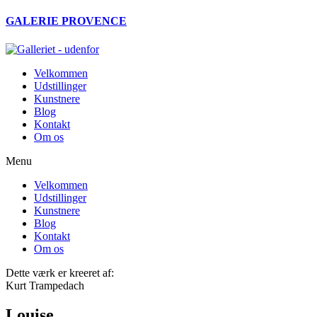
Videre
GALERIE PROVENCE
til
indhold
Velkommen
Udstillinger
Kunstnere
Blog
Kontakt
Om os
Menu
Velkommen
Udstillinger
Kunstnere
Blog
Kontakt
Om os
Dette værk er kreeret af:
Kurt Trampedach
Louise