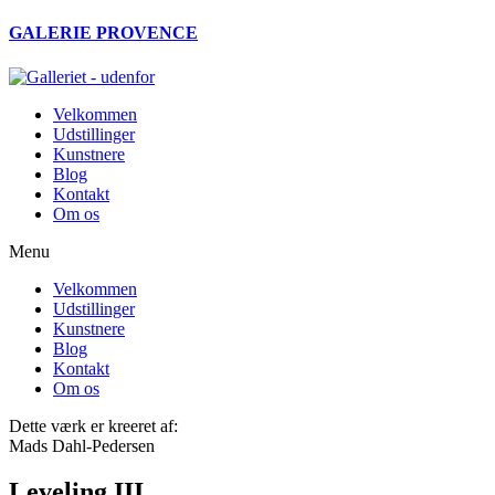
Videre
GALERIE PROVENCE
til
indhold
Velkommen
Udstillinger
Kunstnere
Blog
Kontakt
Om os
Menu
Velkommen
Udstillinger
Kunstnere
Blog
Kontakt
Om os
Dette værk er kreeret af:
Mads Dahl-Pedersen
Leveling III