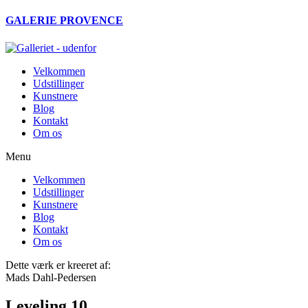
Videre
GALERIE PROVENCE
til
indhold
Velkommen
Udstillinger
Kunstnere
Blog
Kontakt
Om os
Menu
Velkommen
Udstillinger
Kunstnere
Blog
Kontakt
Om os
Dette værk er kreeret af:
Mads Dahl-Pedersen
Leveling 10