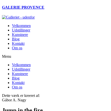
Videre
GALERIE PROVENCE
til
indhold
Velkommen
Udstillinger
Kunstnere
Blog
Kontakt
Om os
Menu
Velkommen
Udstillinger
Kunstnere
Blog
Kontakt
Om os
Dette værk er kreeret af:
Gábor A. Nagy
Jump in the fire