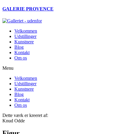
Videre
GALERIE PROVENCE
til
indhold
Velkommen
Udstillinger
Kunstnere
Blog
Kontakt
Om os
Menu
Velkommen
Udstillinger
Kunstnere
Blog
Kontakt
Om os
Dette værk er kreeret af:
Knud Odde
Figur