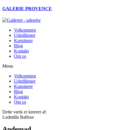
Videre
GALERIE PROVENCE
til
indhold
Velkommen
Udstillinger
Kunstnere
Blog
Kontakt
Om os
Menu
Velkommen
Udstillinger
Kunstnere
Blog
Kontakt
Om os
Dette værk er kreeret af:
Ludmilla Balfour
Andemad