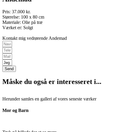
Pris: 37.000 kr.
Størrelse: 100 x 80 cm
Materiale: Olie på træ
Værket er: Solgt
Kontakt mig vedrørende Andemad
Send
Måske du også er interesseret i...
Herunder samles en galleri af vores seneste værker
Mor og Barn