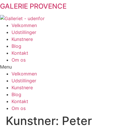
GALERIE PROVENCE
Videre
til
indhold
Velkommen
Udstillinger
Kunstnere
Blog
Kontakt
Om os
Menu
Velkommen
Udstillinger
Kunstnere
Blog
Kontakt
Om os
Kunstner:
Peter